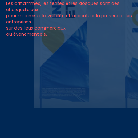
Les oriflammes, les tentes et les kiosques sont des
choix judicieux
ANGLAIS
pour maximiser la visibilité et accentuer la présence des
entreprises
sur des lieux commerciaux
ou événementiels.